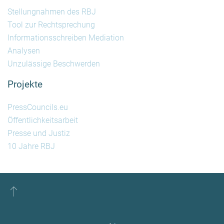
Stellungnahmen des RBJ
Tool zur Rechtsprechung
Informationsschreiben Mediation
Analysen
Unzulässige Beschwerden
Projekte
PressCouncils.eu
Öffentlichkeitsarbeit
Presse und Justiz
10 Jahre RBJ