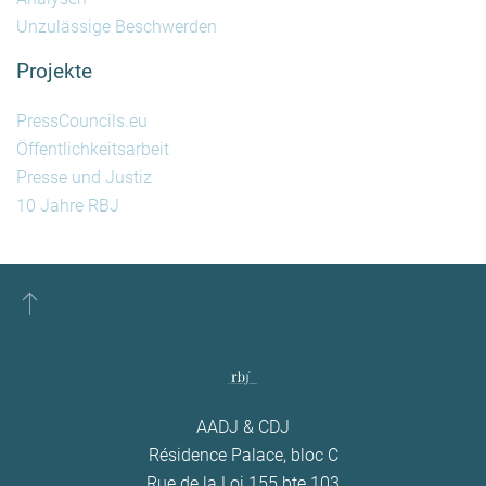
Unzulässige Beschwerden
Projekte
PressCouncils.eu
Öffentlichkeitsarbeit
Presse und Justiz
10 Jahre RBJ
AADJ & CDJ
Résidence Palace, bloc C
Rue de la Loi 155 bte 103