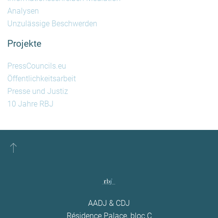
Analysen
Unzulässige Beschwerden
Projekte
PressCouncils.eu
Öffentlichkeitsarbeit
Presse und Justiz
10 Jahre RBJ
AADJ & CDJ
Résidence Palace, bloc C