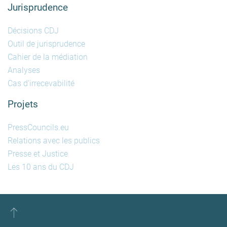
Jurisprudence
Décisions CDJ
Outil de jurisprudence
Cahier de la médiation
Analyses
Cas d'irrecevabilité
Projets
PressCouncils.eu
Relations avec les publics
Presse et Justice
Les 10 ans du CDJ