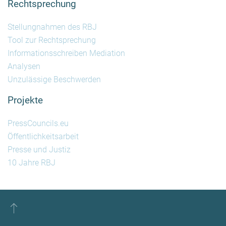
Rechtsprechung
Stellungnahmen des RBJ
Tool zur Rechtsprechung
Informationsschreiben Mediation
Analysen
Unzulässige Beschwerden
Projekte
PressCouncils.eu
Öffentlichkeitsarbeit
Presse und Justiz
10 Jahre RBJ