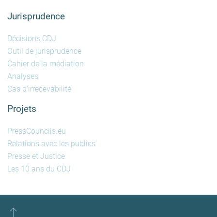
Jurisprudence
Décisions CDJ
Outil de jurisprudence
Cahier de la médiation
Analyses
Cas d'irrecevabilité
Projets
PressCouncils.eu
Relations avec les publics
Presse et Justice
Les 10 ans du CDJ