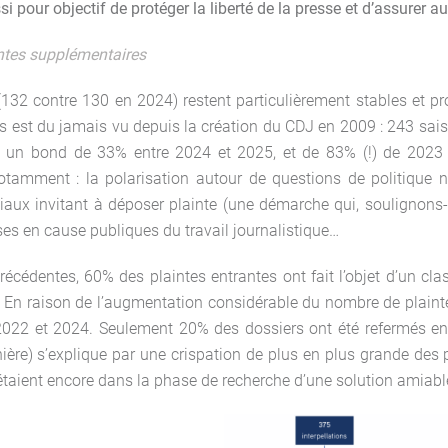
i pour objectif de protéger la liberté de la presse et d’assurer au
intes supplémentaires
132 contre 130 en 2024) restent particulièrement stables et p
es est du jamais vu depuis la création du CDJ en 2009 : 243 sai
t un bond de 33% entre 2024 et 2025, et de 83% (!) de 202
notamment : la polarisation autour de questions de politique n
aux invitant à déposer plainte (une démarche qui, soulignons-l
ses en cause publiques du travail journalistique…
cédentes, 60% des plaintes entrantes ont fait l’objet d’un cla
). En raison de l’augmentation considérable du nombre de plainte
2022 et 2024. Seulement 20% des dossiers ont été refermés en m
nière) s’explique par une crispation de plus en plus grande des 
étaient encore dans la phase de recherche d’une solution amiabl