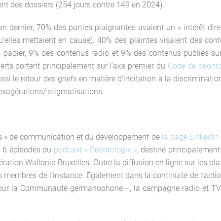
nt des dossiers (254 jours contre 149 en 2024).
 dernier, 70% des parties plaignantes avaient un « intérêt direc
’elles mettaient en cause). 40% des plaintes visaient des con
papier, 9% des contenus radio et 9% des contenus publiés sur 
rts portent principalement sur l’axe premier du
Code de déonto
ussi le retour des griefs en matière d’incitation à la discriminati
exagérations/ stigmatisations.
els » de communication et du développement de
la page LinkedIn 
 6 épisodes du
podcast « Déontologix »
, destiné principalement
ération Wallonie-Bruxelles. Outre la diffusion en ligne sur les pla
les membres de l’instance. Également dans la continuité de l’acti
our la Communauté germanophone –, la campagne radio et TV de