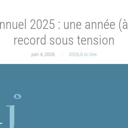
nnuel 2025 : une année (
record sous tension
juin 4, 2026
2026
,
À la Une