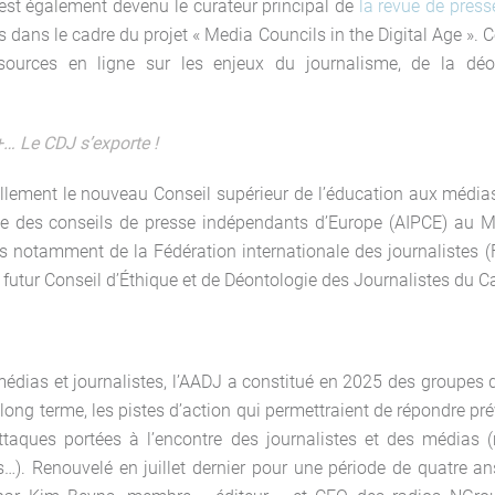
 est également devenu le curateur principal de
la revue de press
dans le cadre du projet « Media Councils in the Digital Age ». Cet
sources en ligne sur les enjeux du journalisme, de la déon
 Le CDJ s’exporte !
ficiellement le nouveau Conseil supérieur de l’éducation aux média
nce des conseils de presse indépendants d’Europe (AIPCE) au Mo
s notamment de la Fédération internationale des journalistes (
 futur Conseil d’Éthique et de Déontologie des Journalistes du
édias et journalistes, l’AADJ a constitué en 2025 des groupes d
long terme, les pistes d’action qui permettraient de répondre p
ttaques portées à l’encontre des journalistes et des médias 
…). Renouvelé en juillet dernier pour une période de quatre a