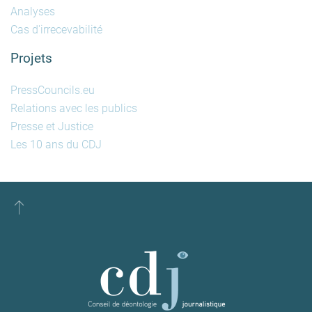
Analyses
Cas d'irrecevabilité
Projets
PressCouncils.eu
Relations avec les publics
Presse et Justice
Les 10 ans du CDJ