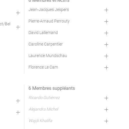
6 Membres effectifs
Jean-Jacques Jespers
Pierre-Arnaud Perrouty
ct/Bel
David Lallemand
Caroline Carpentier
Laurence Mundschau
Florence Le Cam
6 Membres suppléants
Ricardo Gutiérrez
Alejandra Michel
Wajdi Khalifa