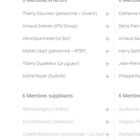
6 Membres effectifs
6 Membres
Thierry Couvreur (pensionné – L’Avenir)
Catherine 
Arnaud Goenen (IPM Group)
Denis Pier
Véronique Kiesel (Le Soir)
Arnaud Gab
Michel Visart (pensionné – RTBF)
Harry Gent
Thierry Dupièreux (Le Ligueur)
Jean-Pierr
Michel Royer (Sudinfo)
Philippe R
6 Membres suppléants
6 Membre
Michaël Degré (L’Avenir)
Guillaume 
Eric Walravens (freelance)
Gregory Fi
Colette Braeckman (pensionnée – Le Soir)
Michael Ka