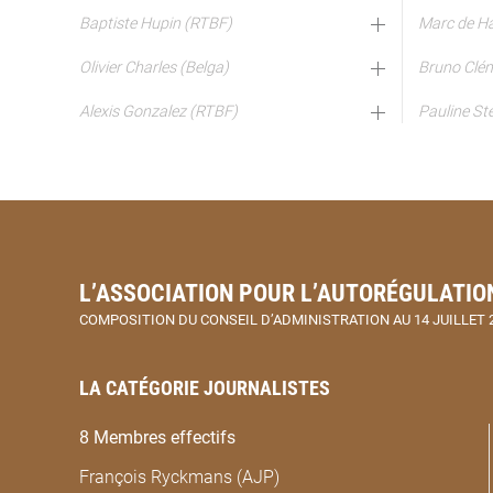
Baptiste Hupin (RTBF)
Marc de Ha
Olivier Charles (Belga)
Bruno Clé
Alexis Gonzalez (RTBF)
Pauline St
L’ASSOCIATION POUR L’AUTORÉGULATION
COMPOSITION DU CONSEIL D’ADMINISTRATION AU 14 JUILLET 
LA CATÉGORIE JOURNALISTES
8 Membres effectifs
François Ryckmans (AJP)