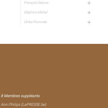
François Debras
Delphine Michel
Ulrike Pommée
8 Membres suppléants
Ann Philips (LaPRESSE.be)