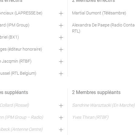
 effectifs
2 Membres effectifs
Anciaux (LAPRESSE.be)
Martial Dumont (Télésambre)
rard (IPM Group)
Alexandra De Paepe (Radio Conta
RTL)
riel (BX1)
ges (éditeur honoraire)
e Jacqmin (RTBF)
oussel (RTL Belgium)
s suppléants
2 Membres suppléants
Collard (Rossel)
Sandrine Warsztacki (En Marche)
nn (IPM Group – Radio)
Yves Thiran (RTBF)
ibeck (Antenne Centre)