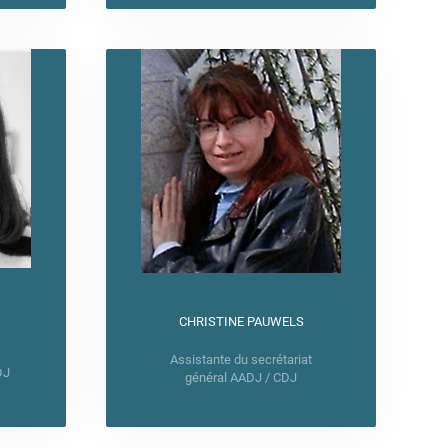
CHRISTINE PAUWELS
Assistante du secrétariat
DJ
général AADJ / CDJ