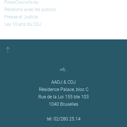
PressCouncils.eu
Relations avec les publics
Presse et Justice
Les 10 ans du CDJ
AADJ & CDJ
Résidence Palace, bloc C
Rue de la Loi 155 bte 103
1040 Bruxelles
tél: 02/280.25.14