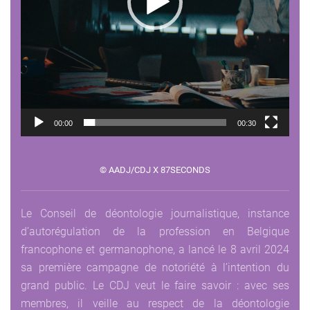
00:00
00:30
© AADJ/CDJ X 87SECONDS
Le Conseil de déontologie journalistique, instance
d’autorégulation de la profession en Belgique
francophone et germanophone, a lancé le 8 avril 2024
sa première campagne de notoriété à l’intention du
grand public. Le CDJ veut le faire savoir : avec ses
membres, il veille au respect de la déontologie