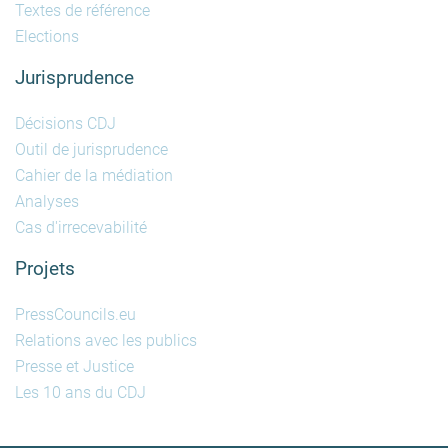
Textes de référence
Elections
Jurisprudence
Décisions CDJ
Outil de jurisprudence
Cahier de la médiation
Analyses
Cas d'irrecevabilité
Projets
PressCouncils.eu
Relations avec les publics
Presse et Justice
Les 10 ans du CDJ