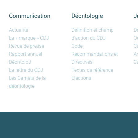
Communication
Déontologie
J
Actualité
Définition et champ
D
La « marque » CDJ
d'action du CDJ
Ou
Revue de presse
Code
C
Rapport annuel
Recommandations et
A
DéontoloJ
Directives
Ca
La lettre du CDJ
Textes de référence
Les Carnets de la
Elections
déontologie