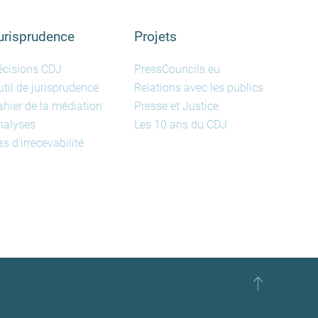
urisprudence
Projets
écisions CDJ
PressCouncils.eu
til de jurisprudence
Relations avec les publics
ahier de la médiation
Presse et Justice
nalyses
Les 10 ans du CDJ
s d'irrecevabilité