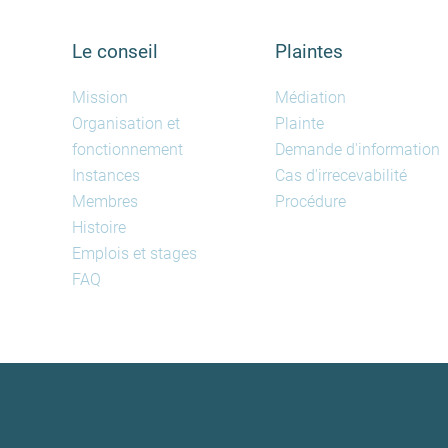
Le conseil
Plaintes
Mission
Médiation
Organisation et
Plainte
fonctionnement
Demande d'information
Instances
Cas d'irrecevabilité
Membres
Procédure
Histoire
Emplois et stages
FAQ