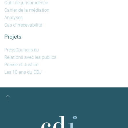
Outil de jurisprudence
Cahier de la médiation
Analyses
Cas d'irrecevabilité
Projets
PressCouncils.eu
Relations avec les publics
Presse et Justice
Les 10 ans du CDJ