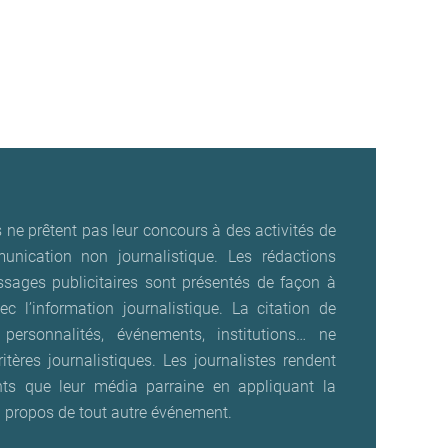
 ne prêtent pas leur concours à des activités de
unication non journalistique. Les rédactions
ssages publicitaires sont présentés de façon à
ec l’information journalistique. La citation de
 personnalités, événements, institutions… ne
itères journalistiques. Les journalistes rendent
s que leur média parraine en appliquant la
 propos de tout autre événement.