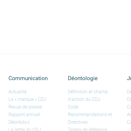
Communication
Déontologie
J
Actualité
Définition et champ
D
La « marque » CDJ
d'action du CDJ
Ou
Revue de presse
Code
C
Rapport annuel
Recommandations et
A
DéontoloJ
Directives
Ca
La lettre du CDJ
Textes de référence