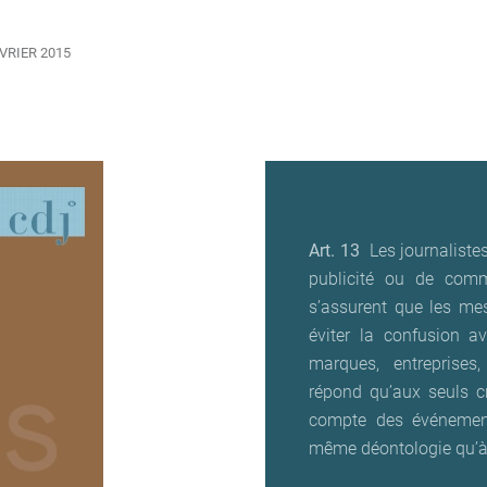
VRIER 2015
Art. 13
Les journalistes
publicité ou de comm
s’assurent que les me
éviter la confusion av
marques, entreprises,
répond qu’aux seuls cr
compte des événement
même déontologie qu’à