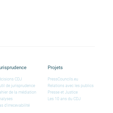
urisprudence
Projets
écisions CDJ
PressCouncils.eu
til de jurisprudence
Relations avec les publics
ahier de la médiation
Presse et Justice
nalyses
Les 10 ans du CDJ
s d'irrecevabilité