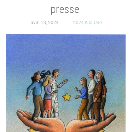
presse
avril 18, 2024
2024
,
À la Une