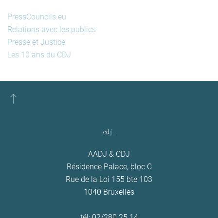
PressCouncils.eu
Relations avec les publics
Presse et Justice
Les 10 ans du CDJ
AADJ & CDJ
Résidence Palace, bloc C
Rue de la Loi 155 bte 103
1040 Bruxelles
tél: 02/280.25.14