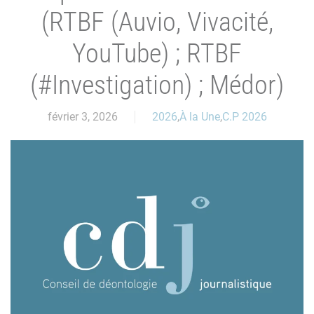
(RTBF (Auvio, Vivacité,
YouTube) ; RTBF
(#Investigation) ; Médor)
février 3, 2026
2026
,
À la Une
,
C.P 2026