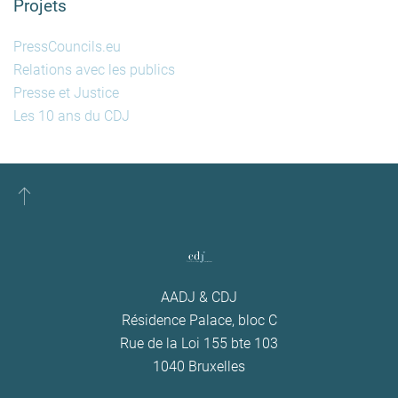
Projets
PressCouncils.eu
Relations avec les publics
Presse et Justice
Les 10 ans du CDJ
AADJ & CDJ
Résidence Palace, bloc C
Rue de la Loi 155 bte 103
1040 Bruxelles