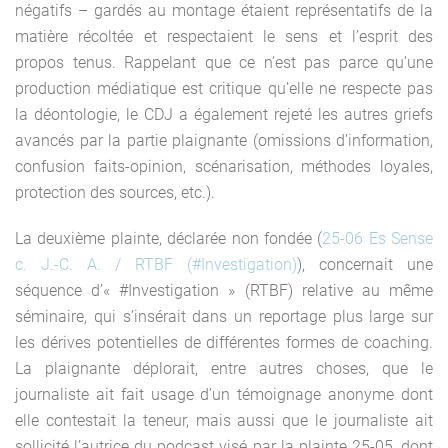
négatifs – gardés au montage étaient représentatifs de la
matière récoltée et respectaient le sens et l’esprit des
propos tenus. Rappelant que ce n’est pas parce qu’une
production médiatique est critique qu’elle ne respecte pas
la déontologie, le CDJ a également rejeté les autres griefs
avancés par la partie plaignante (omissions d’information,
confusion faits-opinion, scénarisation, méthodes loyales,
protection des sources, etc.).
La deuxième plainte, déclarée non fondée (
25-06 Es Sense
c. J.-C. A. / RTBF (#Investigation)
), concernait une
séquence d’« #Investigation » (RTBF) relative au même
séminaire, qui s’insérait dans un reportage plus large sur
les dérives potentielles de différentes formes de coaching.
La plaignante déplorait, entre autres choses, que le
journaliste ait fait usage d’un témoignage anonyme dont
elle contestait la teneur, mais aussi que le journaliste ait
sollicité l’autrice du podcast visé par la plainte 25-05, dont