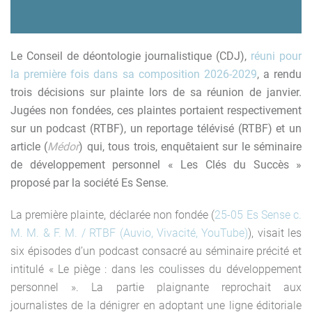
Le Conseil de déontologie journalistique (CDJ),
réuni pour
la première fois dans sa composition 2026-2029
, a rendu
trois décisions sur plainte lors de sa réunion de janvier.
Jugées non fondées, ces plaintes portaient respectivement
sur un podcast (RTBF), un reportage télévisé (RTBF) et un
article (
Médor
) qui, tous trois, enquêtaient sur le séminaire
de développement personnel « Les Clés du Succès »
proposé par la société Es Sense.
La première plainte, déclarée non fondée (
25-05 Es Sense c.
M. M. & F. M. / RTBF (Auvio, Vivacité, YouTube)
), visait les
six épisodes d’un podcast consacré au séminaire précité et
intitulé « Le piège : dans les coulisses du développement
personnel ». La partie plaignante reprochait aux
journalistes de la dénigrer en adoptant une ligne éditoriale