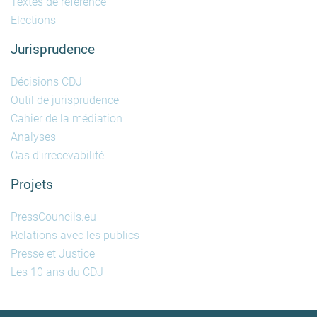
Textes de référence
Elections
Jurisprudence
Décisions CDJ
Outil de jurisprudence
Cahier de la médiation
Analyses
Cas d'irrecevabilité
Projets
PressCouncils.eu
Relations avec les publics
Presse et Justice
Les 10 ans du CDJ