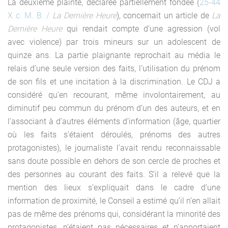
La deuxième plainte, déclarée partiellement fondée (
25-44
X c. M. B. /
La Dernière Heure
), concernait un article de
La
Dernière Heure
qui rendait compte d’une agression (vol
avec violence) par trois mineurs sur un adolescent de
quinze ans. La partie plaignante reprochait au média le
relais d’une seule version des faits, l’utilisation du prénom
de son fils et une incitation à la discrimination. Le CDJ a
considéré qu’en recourant, même involontairement, au
diminutif peu commun du prénom d’un des auteurs, et en
l’associant à d’autres éléments d’information (âge, quartier
où les faits s’étaient déroulés, prénoms des autres
protagonistes), le journaliste l’avait rendu reconnaissable
sans doute possible en dehors de son cercle de proches et
des personnes au courant des faits. S’il a relevé que la
mention des lieux s’expliquait dans le cadre d’une
information de proximité, le Conseil a estimé qu’il n’en allait
pas de même des prénoms qui, considérant la minorité des
protagonistes, n’étaient pas nécessaires et n’apportaient