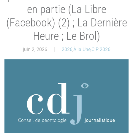
en partie (La Libre
(Facebook) (2) ; La Dernière
Heure ; Le Brol)
juin 2, 2026
2026
,
À la Une
,
C.P 2026