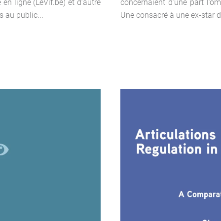
 en ligne (LeVif.be) et d’autre
concernaient d’une part l’om
 au public...
Une consacré à une ex-star du