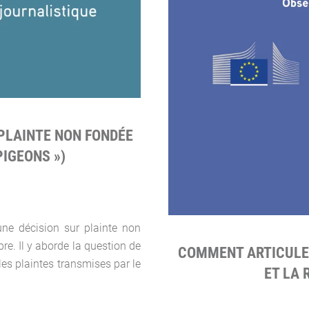
 PLAINTE NON FONDÉE
PIGEONS »)
une décision sur plainte non
e. Il y aborde la question de
COMMENT ARTICULE
es plaintes transmises par le
ET LA 