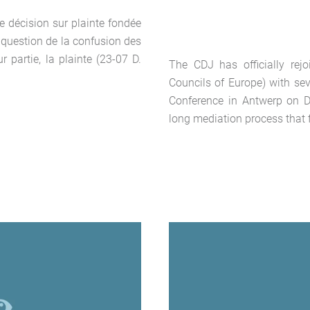
e décision sur plainte fondée
a question de la confusion des
 partie, la plainte (23-07 D.
The CDJ has officially rej
Councils of Europe) with sev
Conference in Antwerp on D
long mediation process that fi