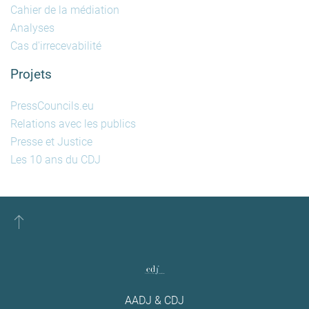
Cahier de la médiation
Analyses
Cas d'irrecevabilité
Projets
PressCouncils.eu
Relations avec les publics
Presse et Justice
Les 10 ans du CDJ
AADJ & CDJ