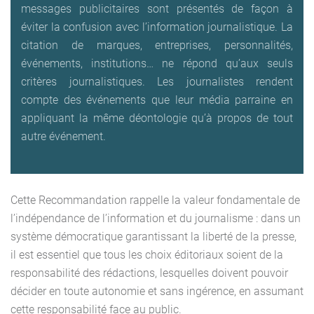
messages publicitaires sont présentés de façon à
éviter la confusion avec l’information journalistique. La
citation de marques, entreprises, personnalités,
événements, institutions… ne répond qu’aux seuls
critères journalistiques. Les journalistes rendent
compte des événements que leur média parraine en
appliquant la même déontologie qu’à propos de tout
autre événement.
Cette Recommandation rappelle la valeur fondamentale de
l’indépendance de l’information et du journalisme : dans un
système démocratique garantissant la liberté de la presse,
il est essentiel que tous les choix éditoriaux soient de la
responsabilité des rédactions, lesquelles doivent pouvoir
décider en toute autonomie et sans ingérence, en assumant
cette responsabilité face au public.