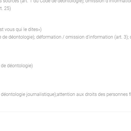
s sources (art. 1 du Code de déontologie); omission d’information (a
t. 25)
t vous qui le dites»)
e de déontologie); déformation / omission d’information (art. 3); d
e de déontologie)
 déontologie journalistique);attention aux droits des personnes fr