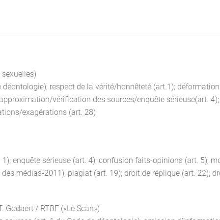
 sexuelles)
 déontologie); respect de la vérité/honnêteté (art.1); déformati
/approximation/vérification des sources/enquête sérieuse(art. 4); 
ations/exagérations (art. 28)
. 1); enquête sérieuse (art. 4); confusion faits-opinions (art. 5);
 médias-2011); plagiat (art. 19); droit de réplique (art. 22); dro
T. Godaert / RTBF («Le Scan»)