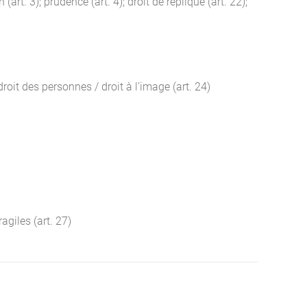
rt. 3); prudence (art. 4); droit de réplique (art. 22);
roit des personnes / droit à l’image (art. 24)
agiles (art. 27)